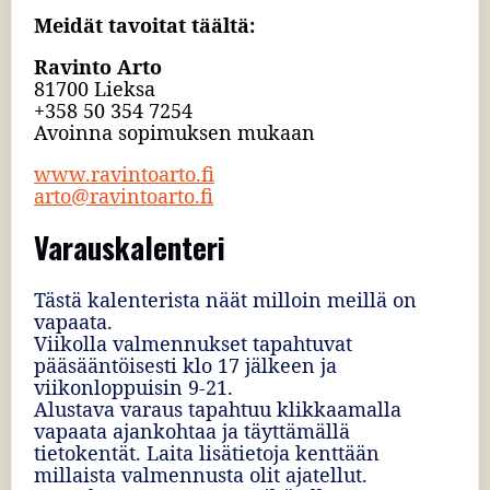
Meidät tavoitat täältä:
Ravinto Arto
81700 Lieksa
+358 50 354 7254
Avoinna sopimuksen mukaan
www.ravintoarto.fi
arto@ravintoarto.fi
Varauskalenteri
Tästä kalenterista näät milloin meillä on
vapaata.
Viikolla valmennukset tapahtuvat
pääsääntöisesti klo 17 jälkeen ja
viikonloppuisin 9-21.
Alustava varaus tapahtuu klikkaamalla
vapaata ajankohtaa ja täyttämällä
tietokentät. Laita lisätietoja kenttään
millaista valmennusta olit ajatellut.