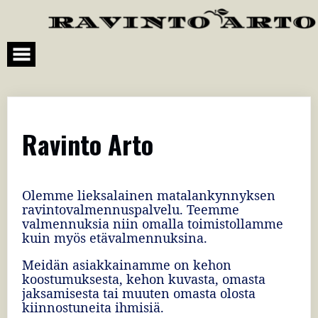
Skip
to
content
Ravinto Arto
Olemme lieksalainen matalankynnyksen
ravintovalmennuspalvelu. Teemme
valmennuksia niin omalla toimistollamme
kuin myös etävalmennuksina.
Meidän asiakkainamme on kehon
koostumuksesta, kehon kuvasta, omasta
jaksamisesta tai muuten omasta olosta
kiinnostuneita ihmisiä.