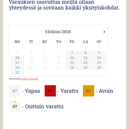
Varauksen saavuttua meiltä ollaan
yhteydessä ja sovitaan kaikki yksityiskohdat.
›
Elokuu
2026
MA
TI
KE
TO
PE
LA
SU
1
2
3
4
5
6
7
8
9
10
11
12
13
14
15
16
17
18
19
20
21
22
23
24
25
26
27
28
29
30
31
Powered by
Booking Calendar
-
Vapaa
-
Varattu
-
Avoin
07
07
07
·
-
Osittain varattu
07